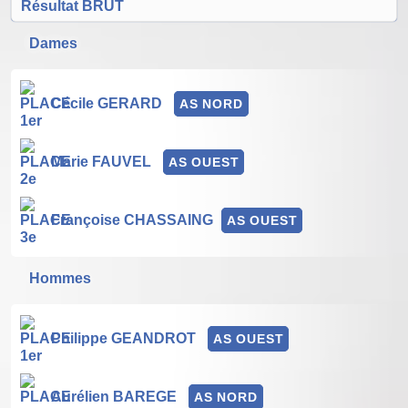
Résultat BRUT
Dames
Cécile GERARD
AS NORD
Marie FAUVEL
AS OUEST
Françoise CHASSAING
AS OUEST
Hommes
Philippe GEANDROT
AS OUEST
Aurélien BAREGE
AS NORD