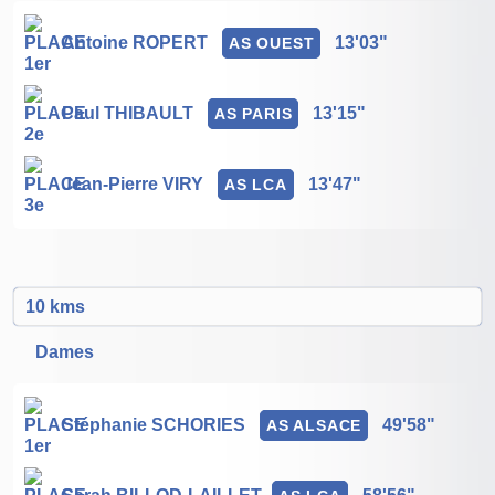
Antoine ROPERT
13'03"
AS OUEST
Paul THIBAULT
13'15"
AS PARIS
Jean-Pierre VIRY
13'47"
AS LCA
10 kms
Dames
Stéphanie SCHORIES
49'58"
AS ALSACE