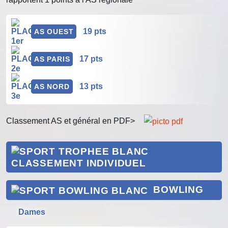
19 pts
AS OUEST
17 pts
AS PARIS
13 pts
AS NORD
Classement AS et général en PDF>
CLASSEMENT INDIVIDUEL
BOWLING
 Dames