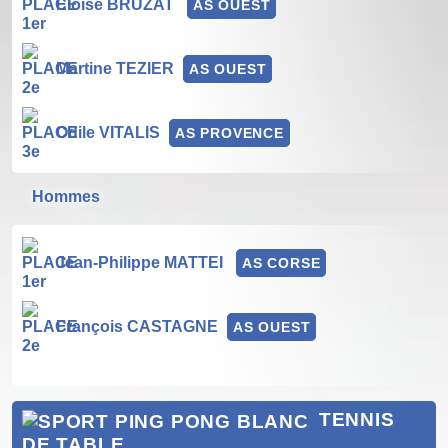
Eloïse BRUZAT
AS OUEST
Martine TEZIER
AS OUEST
Odile VITALIS
AS PROVENCE
Hommes
Jean-Philippe MATTEI
AS CORSE
François CASTAGNE
AS OUEST
TENNIS
DE TABLE