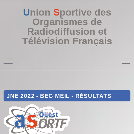
U
nion
S
portive des
Organismes de
Radiodiffusion et
Télévision Français
Mobile Menu Toggle
Off
JNE 2022 - BEG MEIL - RÉSULTATS