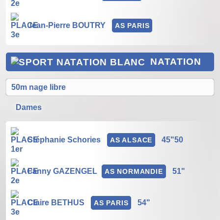
Jean-Pierre BOUTRY
AS PARIS
NATATION
50m nage libre
Dames
Stéphanie Schories
45"50
AS ALSACE
Fanny GAZENGEL
51"
AS NORMANDIE
Claire BETHUS
54"
AS PARIS