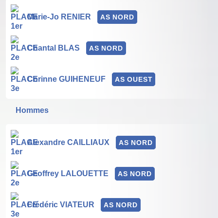
Marie-Jo RENIER
AS NORD
Chantal BLAS
AS NORD
Corinne GUIHENEUF
AS OUEST
Hommes
Alexandre CAILLIAUX
AS NORD
Geoffrey LALOUETTE
AS NORD
Frédéric VIATEUR
AS NORD