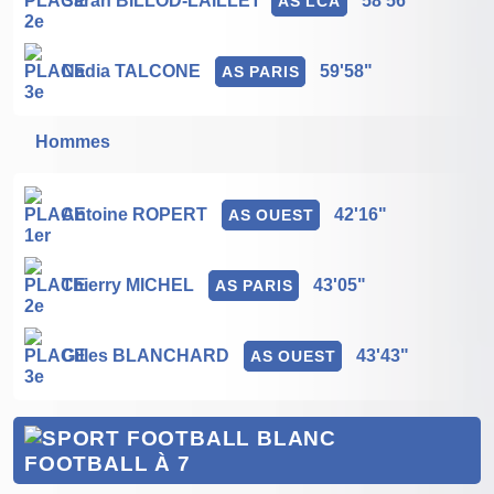
Sarah BILLOD-LAILLET
58'56"
AS LCA
Nadia TALCONE
59'58"
AS PARIS
Hommes
Antoine ROPERT
42'16"
AS OUEST
Thierry MICHEL
43'05"
AS PARIS
Gilles BLANCHARD
43'43"
AS OUEST
FOOTBALL À 7