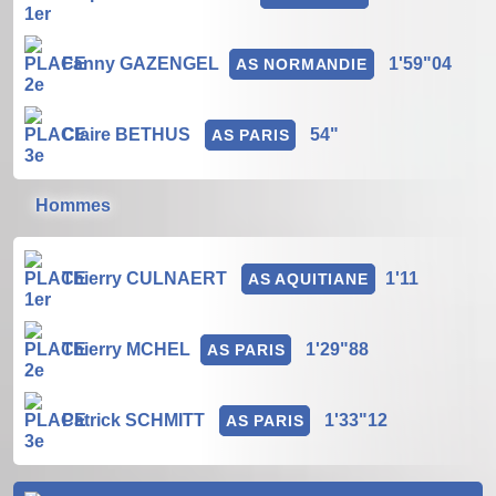
Fanny GAZENGEL
1'59"04
AS NORMANDIE
Claire BETHUS
54"
AS PARIS
Hommes
Thierry CULNAERT
1'11
AS AQUITIANE
Thierry MCHEL
1'29"88
AS PARIS
Patrick SCHMITT
1'33"12
AS PARIS