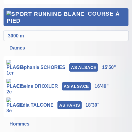
COURSE À
PIED
3000 m
Dames
Stéphanie SCHORIES
15'50"
AS ALSACE
Emeine DROXLER
16'49"
AS ALSACE
Nadia TALCONE
18'30"
AS PARIS
Hommes