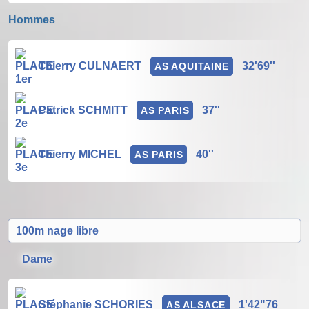
Hommes
Thierry CULNAERT
32'69''
AS AQUITAINE
Patrick SCHMITT
37''
AS PARIS
Thierry MICHEL
40''
AS PARIS
100m nage libre
Dame
Stéphanie SCHORIES
1'42"76
AS ALSACE