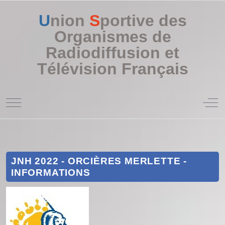
U
nion
S
portive des
Organismes de
Radiodiffusion et
Télévision Français
Mobile Menu Toggle
Off
JNH 2022 - ORCIÈRES MERLETTE -
INFORMATIONS