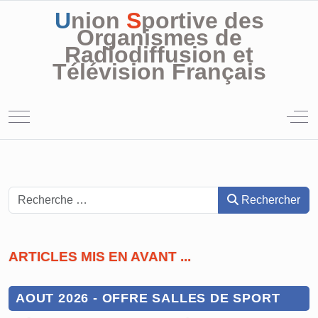
U
nion
S
portive des
Organismes de
Radiodiffusion et
Télévision Français
Mobile Menu Toggle
Off
Rechercher
Rechercher
ARTICLES MIS EN AVANT ...
AOUT 2026 - OFFRE SALLES DE SPORT