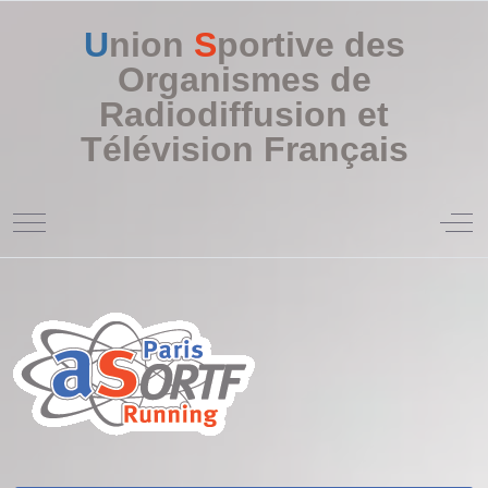
U
nion
S
portive des
Organismes de
Radiodiffusion et
Télévision Français
Mobile Menu Toggle
Off