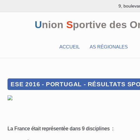
9, bouleva
U
nion
S
portive des O
ACCUEIL
AS RÉGIONALES
ESE 2016 - PORTUGAL - RÉSULTATS SP
La France était représentée dans 9 disciplines :