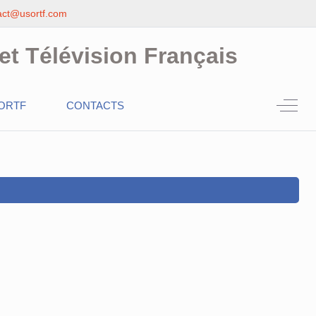
act@usortf.com
et Télévision Français
Off-C
ORTF
CONTACTS