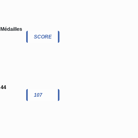
Médailles
SCORE
44
107