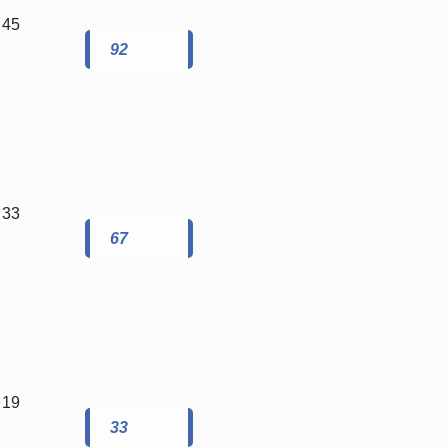
45
92
33
67
19
33