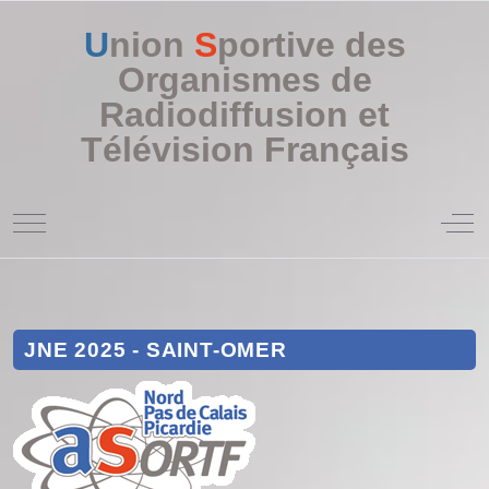
U
nion
S
portive des
Organismes de
Radiodiffusion et
Télévision Français
Mobile Menu Toggle
Off
JNE 2025 - SAINT-OMER