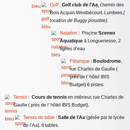
Golf
:
Golf club de l’Aa
, chemin des
Bois Acquin-Westbécourt, Lumbres.
(
location de Buggy possible).
Natation
: Piscine
Sceneo
Aquatique
à Longuenesse, 2
lignes d’eau
Pétanque
:
Boulodrome
,
rue Charles de Gaulle (
près de l’ hôtel IBIS
Budget) 6 pistes.
Tennis
:
Cours de tennis
en intérieur, rue Charles de
Gaulle ( près de l’ hôtel IBIS Budget).
Tennis de table
:
Salle de l’Aa
(gérée par le lycée
de l’Aa). 6 tables.