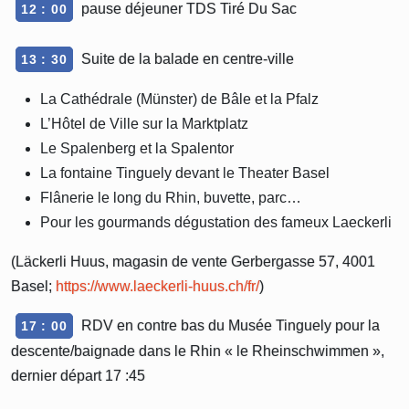
pause déjeuner TDS Tiré Du Sac
12 : 00
Suite de la balade en centre-ville
13 : 30
La Cathédrale (Münster) de Bâle et la Pfalz
L’Hôtel de Ville sur la Marktplatz
Le Spalenberg et la Spalentor
La fontaine Tinguely devant le Theater Basel
Flânerie le long du Rhin, buvette, parc…
Pour les gourmands dégustation des fameux Laeckerli
(Läckerli Huus, magasin de vente Gerbergasse 57, 4001
Basel;
https://www.laeckerli-huus.ch/fr/
)
RDV en contre bas du Musée Tinguely pour la
17 : 00
descente/baignade dans le Rhin « le Rheinschwimmen »,
dernier départ 17 :45