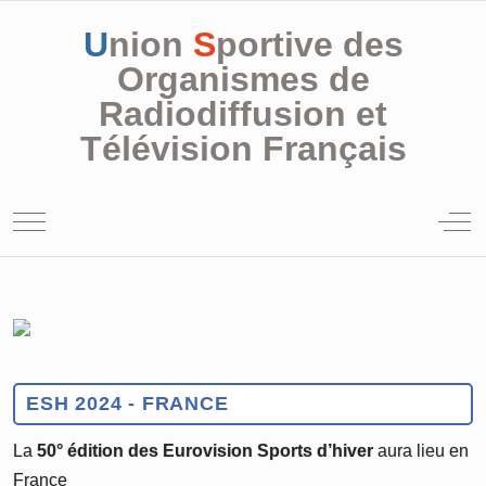
U
nion
S
portive des
Organismes de
Radiodiffusion et
Télévision Français
Mobile Menu Toggle
Off
ESH 2024 - FRANCE
La
50° édition des Eurovision Sports d’hiver
aura lieu en
France