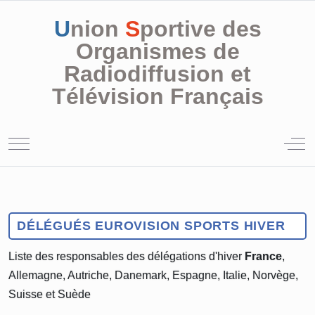
U
nion
S
portive des
Organismes de
Radiodiffusion et
Télévision Français
Mobile Menu Toggle
Off
DÉLÉGUÉS EUROVISION SPORTS HIVER
Liste des responsables des délégations d'hiver
France
,
Allemagne, Autriche, Danemark, Espagne, Italie, Norvège,
Suisse et Suède