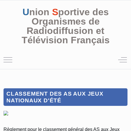
U
nion
S
portive des
Organismes de
Radiodiffusion et
Télévision Français
Mobile Menu Toggle
Off
CLASSEMENT DES AS AUX JEUX
NATIONAUX D'ÉTÉ
Règlement pour le classement général des AS aux Jeux