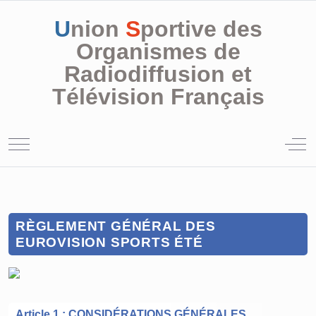
U
nion
S
portive des
Organismes de
Radiodiffusion et
Télévision Français
Mobile Menu Toggle
Off
RÈGLEMENT GÉNÉRAL DES
EUROVISION SPORTS ÉTÉ
Article 1 : CONSIDÉRATIONS GÉNÉRALES