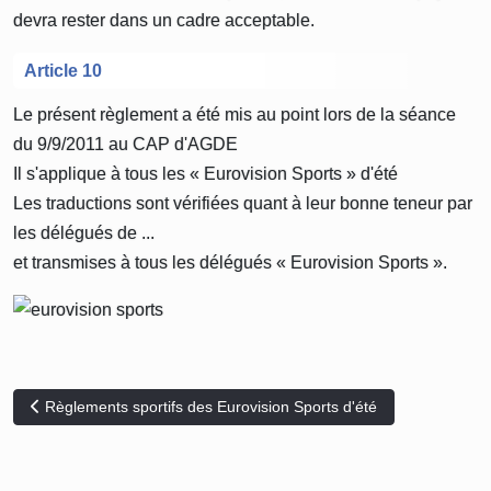
devra rester dans un cadre acceptable.
Article 10
Le présent règlement a été mis au point lors de la séance
du 9/9/2011 au CAP d'AGDE
Il s'applique à tous les « Eurovision Sports » d'été
Les traductions sont vérifiées quant à leur bonne teneur par
les délégués de ...
et transmises à tous les délégués « Eurovision Sports ».
Article précédent : Règlements sportifs des Eurovision Sports d'ét
Règlements sportifs des Eurovision Sports d'été