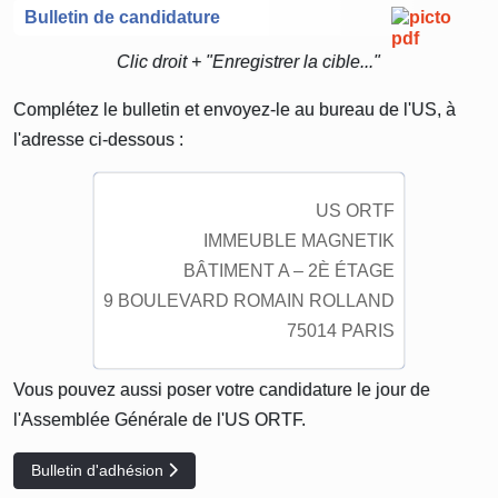
Bulletin de candidature
Clic droit + "Enregistrer la cible..."
Complétez le bulletin et envoyez-le au bureau de l'US, à
l'adresse ci-dessous :
US ORTF
IMMEUBLE MAGNETIK
BÂTIMENT A – 2È ÉTAGE
9 BOULEVARD ROMAIN ROLLAND
75014 PARIS
Vous pouvez aussi poser votre candidature le jour de
l'Assemblée Générale de l'US ORTF.
Article suivant : Bulletin d'adhésion
Bulletin d'adhésion